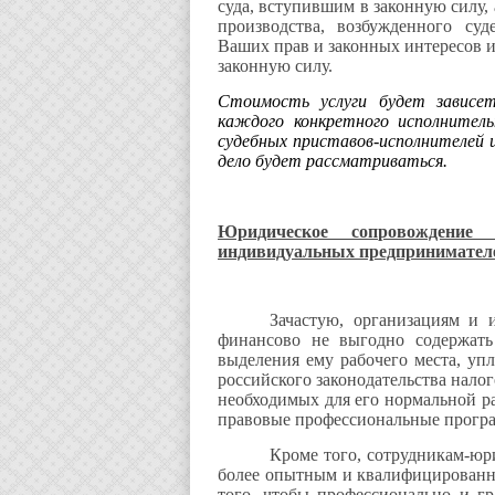
суда, вступившим в законную силу
производства, возбужденного су
Ваших прав и законных интересов и
законную силу.
Стоимость услуги будет зависе
каждого конкретного исполнител
судебных приставов-исполнителей 
дело будет рассматриваться.
Юридическое сопровождение 
индивидуальных предпринимателе
Зачастую, организациям и
финансово не выгодно содержать 
выделения ему рабочего места, уп
российского законодательства нало
необходимых для его нормальной р
правовые профессиональные програм
Кроме того, сотрудникам-юри
более опытным и квалифицированны
того, чтобы профессионально и г