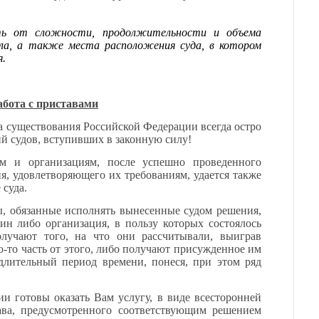
ть от сложности, продолжительности и объема
ела, а также места расположения суда, в котором
я.
абота с приставами
а существования Российской Федерации всегда остро
й судов, вступивших в законную силу!
ам и организациям, после успешно проведенного
я, удовлетворяющего их требованиям, удается также
суда.
ы, обязанные исполнять вынесенные судом решения,
нин либо организация, в пользу которых состоялось
олучают того, на что они рассчитывали, выиграв
ю-то часть от этого, либо получают присужденное им
длительный период времени, понеся, при этом ряд
 готовы оказать Вам услугу, в виде всесторонней
ва, предусмотренного соответствующим решением