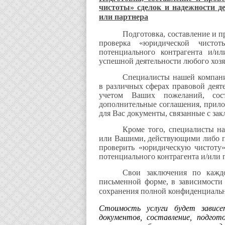
чистоты» сделок и надежности д
или партнера
Подготовка, составление и п
проверка «юридической чисто
потенциального контрагента и/и
успешной деятельности любого хозя
Специалисты нашей компани
в различных сферах правовой деяте
учетом Ваших пожеланий, сос
дополнительные соглашения, прило
для Вас документы, связанные с за
Кроме того, специалисты н
или Вашими, действующими либо п
проверить «юридическую чистоту
потенциального контрагента и/или 
Свои заключения по кажд
письменной форме, в зависимости
сохранения полной конфиденциальн
Стоимость услуги будет завис
документов, составление, подгот