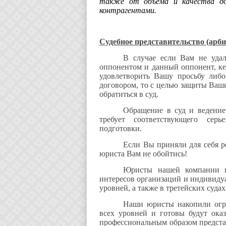
также от объема и качества до
контрагентами.
Судебное представительство (арби
В случае если Вам не уда
оппонентом и данный оппонент, ке
удовлетворить Вашу просьбу либо
договором, то с целью защиты Ваш
обратиться в суд.
Обращение в суд и ведение 
требует соответствующего серь
подготовки.
Если Вы приняли для себя р
юриста Вам не обойтись!
Юристы нашей компании н
интересов организаций и индивиду
уровней, а также в третейских суда
Наши юристы накопили огр
всех уровней и готовы будут ока
профессиональным образом представ