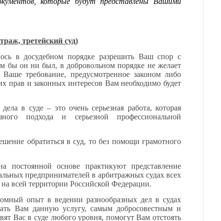
кументов, которые будут представлены Вашими
траж, третейский суд)
лось в досудебном порядке разрешить Ваш спор с
м бы он ни был, в добровольном порядке не желает
 Ваше требование, предусмотренное законом либо
их прав и законных интересов Вам необходимо будет
дела в суде – это очень серьезная работа, которая
езного подхода и серьезной профессиональной
ешение обратиться в суд, то без помощи грамотного
а постоянной основе практикуют представление
альных предпринимателей в арбитражных судах всех
х на всей территории Российской Федерации.
омный опыт в ведении разнообразных дел в судах
зать Вам данную услугу, самым добросовестным и
ят Вас в суде любого уровня, помогут Вам отстоять