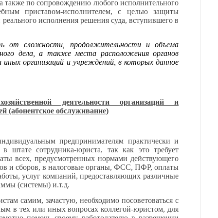
, а также по сопровождению любого исполнительного
дебным приставом-исполнителем, с целью защиты
 реального исполнения решения суда, вступившего в
ть от сложности, продолжительности и объема
ьного дела, а также места расположения органов
и иных организаций и учреждений, в которых данное
хозяйственной деятельности организаций и
й (абонентское обслуживание)
 индивидуальным предпринимателям практически и
в штате сотрудника-юриста, так как это требует
латы всех, предусмотренных нормами действующего
гов и сборов, в налоговые органы, ФСС, ПФР, оплаты
аботы, услуг компаний, предоставляющих различные
мы (системы) и.т.д.
стам самим, зачастую, необходимо посоветоваться с
м в тех или иных вопросах коллегой-юристом, для
рамотно помочь своему работодателю в разрешении