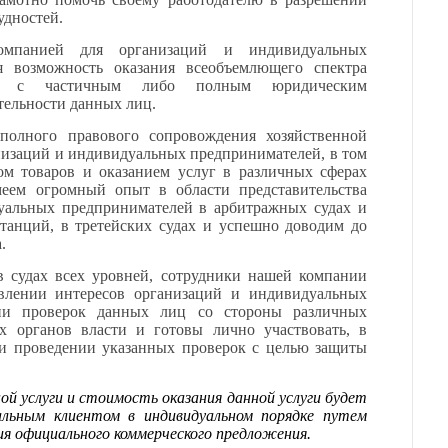
удностей.
мпанией для организаций и индивидуальных
ся возможность оказания всеобъемлющего спектра
ных с частичным либо полным юридическим
тельности данных лиц.
 полного
правового сопровождения хозяйственной
анизаций и индивидуальных предпринимателей, в том
ом товаров и оказанием услуг в различных сферах
меем огромный опыт в области представительства
уальных предпринимателей в арбитражных судах и
танций, в третейских судах и успешно доводим до
.
в судах всех уровней, сотрудники нашей компании
влении интересов организаций и индивидуальных
ии проверок данных лиц со стороны различных
х органов власти и готовы лично участвовать, в
ри проведении указанных проверок с целью защиты
ой услуги и стоимость оказания данной услуги будет
ьным клиентом в индивидуальном порядке путем
ния официального коммерческого предложения.