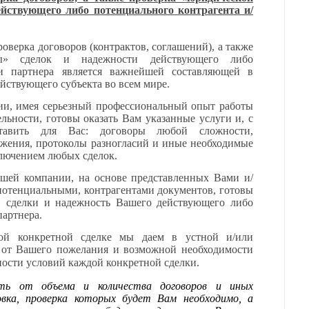
ействующего либо потенциального контрагента и/
роверка договоров (контрактов, соглашений), а также
ты» сделок и надежности действующего либо
ли партнера является важнейшей составляющей в
йствующего субъекта во всем мире.
и, имея серьезный профессиональный опыт работы
льности, готовы оказать Вам указанные услуги и, с
тавить для Вас: договоры любой сложности,
жения, протоколы разногласий и иные необходимые
ключением любых сделок.
ашей компании, на основе представленных Вами и/
отенциальными, контрагентами документов, готовы
» сделки и надежность Вашего действующего либо
партнера.
ой конкретной сделке мы даем в устной и/или
 от Вашего пожелания и возможной необходимости
ости условий каждой конкретной сделки.
еть от объема и количества договоров и иных
овка, проверка которых будет Вам необходимо, а